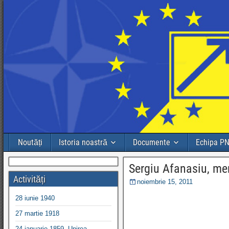
Noutăți
Istoria noastră
Documente
Echipa P
Sergiu Afanasiu, me
Activități
noiembrie 15, 2011
28 iunie 1940
27 martie 1918
24 ianuarie 1859, Unirea