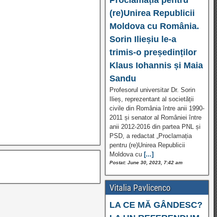
(re)Unirea Republicii
Moldova cu România.
Sorin Ilieșiu le-a
trimis-o președinților
Klaus Iohannis și Maia
Sandu
Profesorul universitar Dr. Sorin
Ilieș, reprezentant al societății
civile din România între anii 1990-
2011 și senator al României între
anii 2012-2016 din partea PNL și
PSD, a redactat „Proclamația
pentru (re)Unirea Republicii
Moldova cu
[...]
Postat: June 30, 2023, 7:42 am
Vitalia Pavlicenco
LA CE MĂ GÂNDESC?