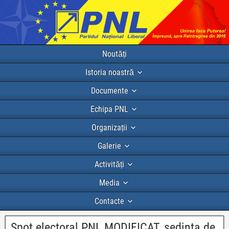
Noutăți
Istoria noastră
Documente
Echipa PNL
Organizații
Galerie
Activități
Media
Contacte
Spot electoral PNL MODIFICAT, sedinta de