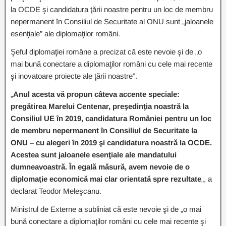
la OCDE şi candidatura ţării noastre pentru un loc de membru
nepermanent în Consiliul de Securitate al ONU sunt „jaloanele
esenţiale” ale diplomaţilor români.
Şeful diplomaţiei române a precizat că este nevoie şi de „o
mai bună conectare a diplomaţilor români cu cele mai recente
şi inovatoare proiecte ale ţării noastre”.
„
Anul acesta vă propun câteva accente speciale:
pregătirea Marelui Centenar, preşedinţia noastră la
Consiliul UE în 2019, candidatura României pentru un loc
de membru nepermanent în Consiliul de Securitate la
ONU – cu alegeri în 2019 şi candidatura noastră la OCDE.
Acestea sunt jaloanele esenţiale ale mandatului
dumneavoastră. În egală măsură, avem nevoie de o
diplomaţie economică mai clar orientată spre rezultate
„, a
declarat Teodor Meleşcanu.
Ministrul de Externe a subliniat că este nevoie şi de „o mai
bună conectare a diplomaţilor români cu cele mai recente şi