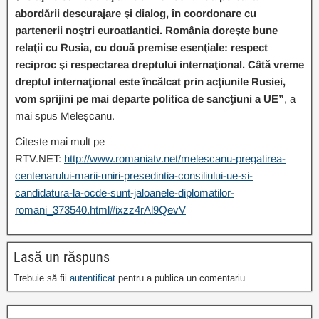
abordării descurajare şi dialog, în coordonare cu
partenerii noştri euroatlantici. România doreşte bune
relaţii cu Rusia, cu două premise esenţiale: respect
reciproc şi respectarea dreptului internaţional. Câtă vreme
dreptul internaţional este încălcat prin acţiunile Rusiei,
vom sprijini pe mai departe politica de sancţiuni a UE”
, a
mai spus Meleşcanu.
Citeste mai mult pe
RTV.NET:
http://www.romaniatv.net/melescanu-pregatirea-
centenarului-marii-uniri-presedintia-consiliului-ue-si-
candidatura-la-ocde-sunt-jaloanele-diplomatilor-
romani_373540.html#ixzz4rAl9QevV
Lasă un răspuns
Trebuie să fii
autentificat
pentru a publica un comentariu.