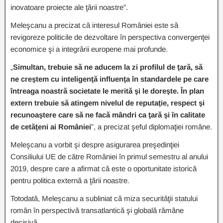
inovatoare proiecte ale ţării noastre”.
Meleşcanu a precizat că interesul României este să
revigoreze politicile de dezvoltare în perspectiva convergenţei
economice şi a integrării europene mai profunde.
„
Simultan, trebuie să ne aducem la zi profilul de ţară, să
ne creştem cu inteligenţă influenţa în standardele pe care
întreaga noastră societate le merită şi le doreşte. În plan
extern trebuie să atingem nivelul de reputaţie, respect şi
recunoaştere care să ne facă mândri ca ţară şi în calitate
de cetăţeni ai României
”, a precizat şeful diplomaţiei române.
Meleşcanu a vorbit şi despre asigurarea preşedinţiei
Consiliului UE de către României în primul semestru al anului
2019, despre care a afirmat că este o oportunitate istorică
pentru politica externă a ţării noastre.
Totodată, Meleşcanu a subliniat că miza securităţii statului
român în perspectivă transatlantică şi globală rămâne
decisivă.