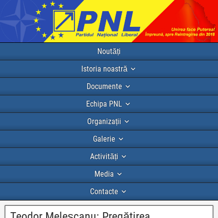
Noutăți
Istoria noastră
Documente
Echipa PNL
Organizații
Galerie
Activități
Media
Contacte
Teodor Meleşcanu: Pregătirea