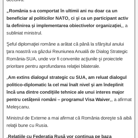
„România s-a comportat în ultimii ani nu doar ca un
beneficiar al politicilor NATO, ci şi ca un participant activ
la definirea şi implementarea obiectivelor organizaţiei
„, a
subliniat ministrul.
Şeful diplomaţiei române a arătat că până la sfârşitul anului
ţara noastră va găzdui Reuniunea Anuală de Dialog Strategic
România-SUA, unde vor fi convenite acţiunile şi proiectele
prioritare pentru aprofundarea relaţiei bilaterale.
„
Am extins dialogul strategic cu SUA, am reluat dialogul
politico-diplomatic la cel mai înalt nivel şi am îndeplinit
încă una dintre condiţiile tehnice ale unui interes major
pentru cetăţenii români – programul Visa Waiver
„, a afirmat
Meleşcanu.
Ministrul de Externe a mai afirmat că România doreşte să aibă
relaţii bune cu Rusia.
„
Relaţiile cu Federaţia Rusă vor continua pe baza