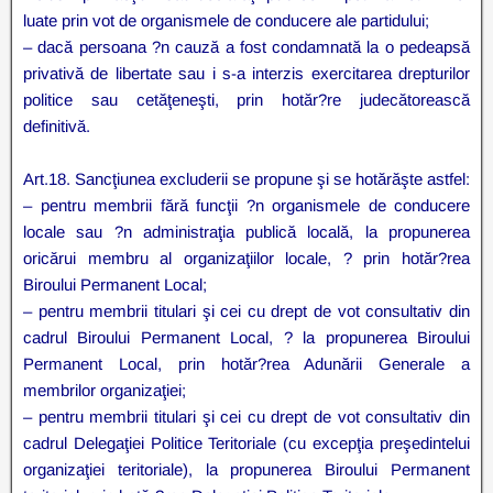
luate prin vot de organismele de conducere ale partidului;
– dacă persoana ?n cauză a fost condamnată la o pedeapsă
privativă de libertate sau i s-a interzis exercitarea drepturilor
politice sau cetăţeneşti, prin hotăr?re judecătorească
definitivă.
Art.18. Sancţiunea excluderii se propune şi se hotărăşte astfel:
– pentru membrii fără funcţii ?n organismele de conducere
locale sau ?n administraţia publică locală, la propunerea
oricărui membru al organizaţiilor locale, ? prin hotăr?rea
Biroului Permanent Local;
– pentru membrii titulari şi cei cu drept de vot consultativ din
cadrul Biroului Permanent Local, ? la propunerea Biroului
Permanent Local, prin hotăr?rea Adunării Generale a
membrilor organizaţiei;
– pentru membrii titulari şi cei cu drept de vot consultativ din
cadrul Delegaţiei Politice Teritoriale (cu excepţia preşedintelui
organizaţiei teritoriale), la propunerea Biroului Permanent