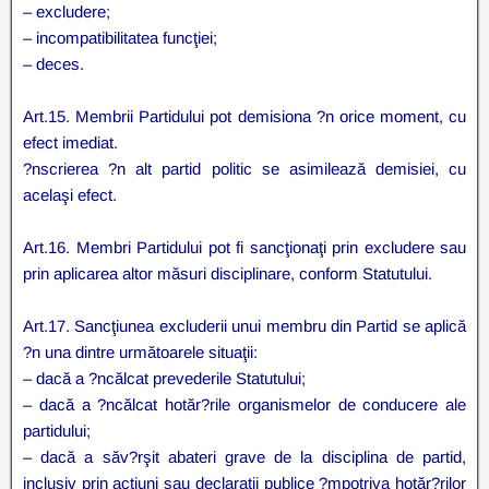
– excludere;
– incompatibilitatea funcţiei;
– deces.
Art.15. Membrii Partidului pot demisiona ?n orice moment, cu
efect imediat.
?nscrierea ?n alt partid politic se asimilează demisiei, cu
acelaşi efect.
Art.16. Membri Partidului pot fi sancţionaţi prin excludere sau
prin aplicarea altor măsuri disciplinare, conform Statutului.
Art.17. Sancţiunea excluderii unui membru din Partid se aplică
?n una dintre următoarele situaţii:
– dacă a ?ncălcat prevederile Statutului;
– dacă a ?ncălcat hotăr?rile organismelor de conducere ale
partidului;
– dacă a săv?rşit abateri grave de la disciplina de partid,
inclusiv prin acţiuni sau declaraţii publice ?mpotriva hotăr?rilor