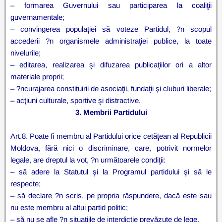
– formarea Guvernului sau participarea la coaliţii
guvernamentale;
– convingerea populaţiei să voteze Partidul, ?n scopul
accederii ?n organismele administraţiei publice, la toate
nivelurile;
– editarea, realizarea şi difuzarea publicaţiilor ori a altor
materiale proprii;
– ?ncurajarea constituirii de asociaţii, fundaţii şi cluburi liberale;
– acţiuni culturale, sportive şi distractive.
3. Membrii Partidului
Art.8. Poate fi membru al Partidului orice cetăţean al Republicii
Moldova, fără nici o discriminare, care, potrivit normelor
legale, are dreptul la vot, ?n următoarele condiţii:
– să adere la Statutul şi la Programul partidului şi să le
respecte;
– să declare ?n scris, pe propria răspundere, dacă este sau
nu este membru al altui partid politic;
– să nu se afle ?n situaţiile de interdicţie prevăzute de lege.