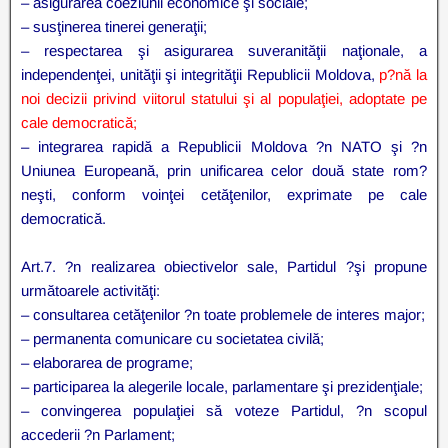
– asigurarea coeziunii economice şi sociale;
– susţinerea tinerei generaţii;
– respectarea şi asigurarea suveranităţii naţionale, a
independenţei, unităţii şi integrităţii Republicii Moldova,
p?nă la
noi decizii privind viitorul statului şi al populaţiei, adoptate pe
cale democratică;
– integrarea rapidă a Republicii Moldova ?n NATO şi ?n
Uniunea Europeană, prin unificarea celor două state rom?
neşti, conform voinţei cetăţenilor, exprimate pe cale
democratică.
Art.7. ?n realizarea obiectivelor sale, Partidul ?şi propune
următoarele activităţi:
– consultarea cetăţenilor ?n toate problemele de interes major;
– permanenta comunicare cu societatea civilă;
– elaborarea de programe;
– participarea la alegerile locale, parlamentare şi prezidenţiale;
– convingerea populaţiei să voteze Partidul, ?n scopul
accederii ?n Parlament;