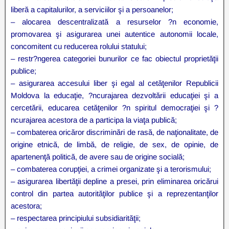
liberă a capitalurilor, a serviciilor şi a persoanelor;
– alocarea descentralizată a resurselor ?n economie,
promovarea şi asigurarea unei autentice autonomii locale,
concomitent cu reducerea rolului statului;
– restr?ngerea categoriei bunurilor ce fac obiectul proprietăţii
publice;
– asigurarea accesului liber şi egal al cetăţenilor Republicii
Moldova la educaţie, ?ncurajarea dezvoltării educaţiei şi a
cercetării, educarea cetăţenilor ?n spiritul democraţiei şi ?
ncurajarea acestora de a participa la viaţa publică;
– combaterea oricăror discriminări de rasă, de naţionalitate, de
origine etnică, de limbă, de religie, de sex, de opinie, de
apartenenţă politică, de avere sau de origine socială;
– combaterea corupţiei, a crimei organizate şi a terorismului;
– asigurarea libertăţii depline a presei, prin eliminarea oricărui
control din partea autorităţilor publice şi a reprezentanţilor
acestora;
– respectarea principiului subsidiarităţii;