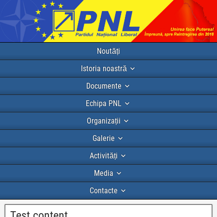
Noutăți
Istoria noastră
Documente
Echipa PNL
Organizații
Galerie
Activități
Media
Contacte
Test content