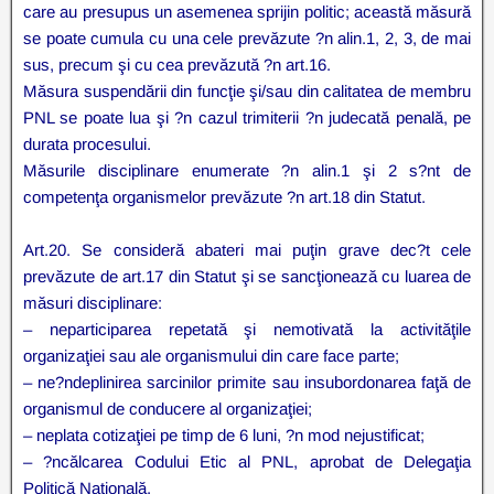
care au presupus un asemenea sprijin politic; această măsură
se poate cumula cu una cele prevăzute ?n alin.1, 2, 3, de mai
sus, precum şi cu cea prevăzută ?n art.16.
Măsura suspendării din funcţie şi/sau din calitatea de membru
PNL se poate lua şi ?n cazul trimiterii ?n judecată penală, pe
durata procesului.
Măsurile disciplinare enumerate ?n alin.1 şi 2 s?nt de
competenţa organismelor prevăzute ?n art.18 din Statut.
Art.20. Se consideră abateri mai puţin grave dec?t cele
prevăzute de art.17 din Statut şi se sancţionează cu luarea de
măsuri disciplinare:
– neparticiparea repetată şi nemotivată la activităţile
organizaţiei sau ale organismului din care face parte;
– ne?ndeplinirea sarcinilor primite sau insubordonarea faţă de
organismul de conducere al organizaţiei;
– neplata cotizaţiei pe timp de 6 luni, ?n mod nejustificat;
– ?ncălcarea Codului Etic al PNL, aprobat de Delegaţia
Politică Naţională.