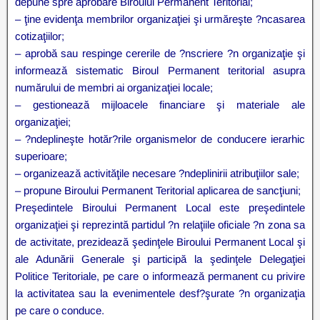
depune spre aprobare Biroului Permanent Teritorial;
– ţine evidenţa membrilor organizaţiei şi urmăreşte ?ncasarea
cotizaţiilor;
– aprobă sau respinge cererile de ?nscriere ?n organizaţie şi
informează sistematic Biroul Permanent teritorial asupra
numărului de membri ai organizaţiei locale;
– gestionează mijloacele financiare şi materiale ale
organizaţiei;
– ?ndeplineşte hotăr?rile organismelor de conducere ierarhic
superioare;
– organizează activităţile necesare ?ndeplinirii atribuţiilor sale;
– propune Biroului Permanent Teritorial aplicarea de sancţiuni;
Preşedintele Biroului Permanent Local este preşedintele
organizaţiei şi reprezintă partidul ?n relaţiile oficiale ?n zona sa
de activitate, prezidează şedinţele Biroului Permanent Local şi
ale Adunării Generale şi participă la şedinţele Delegaţiei
Politice Teritoriale, pe care o informează permanent cu privire
la activitatea sau la evenimentele desf?şurate ?n organizaţia
pe care o conduce.