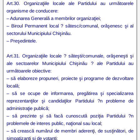
Art.30. Organizaţiile locale ale Partidului au următoarele
organisme de conducere:
– Adunarea Generală a membrilor organizaţiei;
– Biroul Permanent local ? sătesc/comunal, orăşenesc şi al
sectorului Municipiului Chişinău.
– Preşedintele.
Art.31. Organizaţiile locale ? săteşti/comunale, orăşeneşti şi
ale sectoarelor Municipiului Chişinău ? ale Partidului au
următoarele obiective:
– să elaboreze propuneri, proiecte şi programe de dezvoltare
locală;
– să se ocupe de informarea, pregătirea şi specializarea
reprezentanţilor şi candidaţilor Partidului ?n probleme de
administraţie publică;
– să prezinte şi să facă cunoscută poziţia Partidului ?n
problemele de interes public, naţional sau local;
– să crească numărul de membri aderenţi, de susţinători, de
simpatizanţi şi de votanţi;