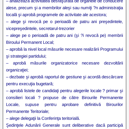
– analizează activitatea desfăşurată de organele de conducere
alese, precum şi a membrilor aleşi sau numiţi ?n administraţia
locală şi aprobă programele de activitate ale acestora;
– alege şi revocă pe o perioadă de patru ani preşedintele,
vicepreşedintele, secretarul-trezorier
– alege pe o perioadă de patru ani (şi ?i revocă pe) membrii
Biroului Permanent Local;
– aprobă la nivel local măsurile necesare realizării Programului
şi strategiei partidului;
– aprobă măsurile organizatorice necesare dezvoltării
organizaţiei;
– dezbate şi aprobă raportul de gestiune şi acordă descărcare
pentru execuţia bugetară;
– aprobă listele de candidaţi pentru alegerile locale ? primar şi
consilieri locali ? propuse de către Birourile Permanente
Locale, supuse pentru aprobare definitivă Birourilor
Permanente Teritoriale;
– alege delegaţii la Conferinţa teritorială.
Şedinţele Adunării Generale sunt deliberative dacă participă