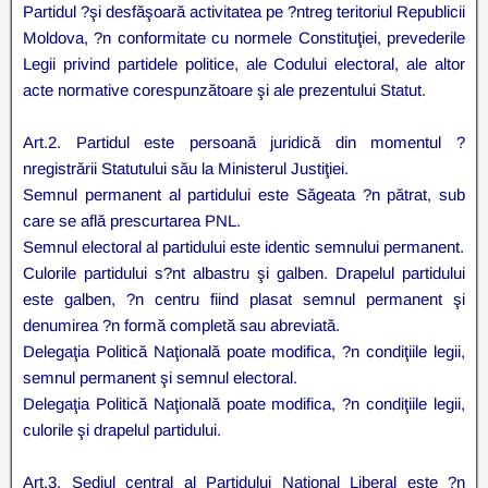
Partidul ?şi desfăşoară activitatea pe ?ntreg teritoriul Republicii
Moldova, ?n conformitate cu normele Constituţiei, prevederile
Legii privind partidele politice, ale Codului electoral, ale altor
acte normative corespunzătoare şi ale prezentului Statut.
Art.2. Partidul este persoană juridică din momentul ?
nregistrării Statutului său la Ministerul Justiţiei.
Semnul permanent al partidului este Săgeata ?n pătrat, sub
care se află prescurtarea PNL.
Semnul electoral al partidului este identic semnului permanent.
Culorile partidului s?nt albastru şi galben. Drapelul partidului
este galben, ?n centru fiind plasat semnul permanent şi
denumirea ?n formă completă sau abreviată.
Delegaţia Politică Naţională poate modifica, ?n condiţiile legii,
semnul permanent şi semnul electoral.
Delegaţia Politică Naţională poate modifica, ?n condiţiile legii,
culorile şi drapelul partidului.
Art.3. Sediul central al Partidului Naţional Liberal este ?n