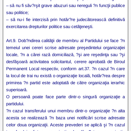
– să nu fi săv?rşit grave abuzuri sau nereguli ?n funcţii publice
sau politice;
– să nu-i fie interzisă prin hotăr?re judecătorească definitivă
exercitarea drepturilor politice sau cetăţeneşti.
Art.9. Dob?ndirea calităţii de membru al Partidului se face ?n
temeiul unei cereri scrise adresate preşedintelui organizaţiei
locale, ?n a cărei rază domiciliază, ?şi are reşedinţa sau ?şi
desfăşoară activitatea solicitantul, cerere aprobată de Biroul
Permanent Local respectiv, conform art.37. ?n cazul ?n care
la locul de trai nu există o organizaţie locală, hotăr?rea despre
primirea ?n partid este adoptată de către organizaţia ierarhic
superioară.
O persoană poate face parte dintr-o singură organizaţie a
partidului.
?n cazul transferului unui membru dintr-o organizaţie ?n alta
acesta se realizează ?n baza unei notificări scrise adresate
celor doua organizaţii. Aceste prevederi se aplică şi ?n cazul