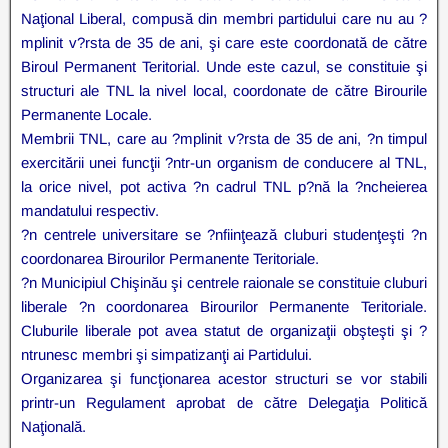
Naţional Liberal, compusă din membri partidului care nu au ?
mplinit v?rsta de 35 de ani, şi care este coordonată de către
Biroul Permanent Teritorial. Unde este cazul, se constituie şi
structuri ale TNL la nivel local, coordonate de către Birourile
Permanente Locale.
Membrii TNL, care au ?mplinit v?rsta de 35 de ani, ?n timpul
exercitării unei funcţii ?ntr-un organism de conducere al TNL,
la orice nivel, pot activa ?n cadrul TNL p?nă la ?ncheierea
mandatului respectiv.
?n centrele universitare se ?nfiinţează cluburi studenţeşti ?n
coordonarea Birourilor Permanente Teritoriale.
?n Municipiul Chişinău şi centrele raionale se constituie cluburi
liberale ?n coordonarea Birourilor Permanente Teritoriale.
Cluburile liberale pot avea statut de organizaţii obşteşti şi ?
ntrunesc membri şi simpatizanţi ai Partidului.
Organizarea şi funcţionarea acestor structuri se vor stabili
printr-un Regulament aprobat de către Delegaţia Politică
Naţională.