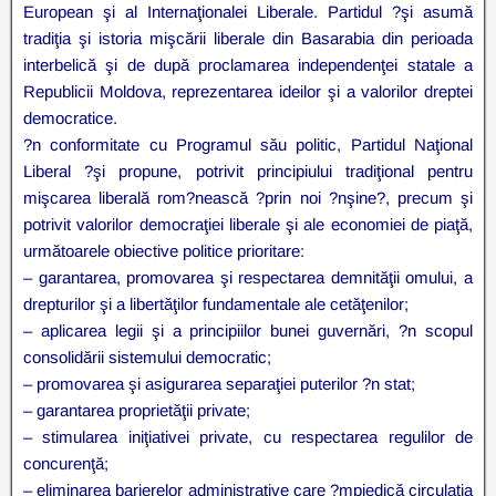
European şi al Internaţionalei Liberale. Partidul ?şi asumă
tradiţia şi istoria mişcării liberale din Basarabia din perioada
interbelică şi de după proclamarea independenţei statale a
Republicii Moldova, reprezentarea ideilor şi a valorilor dreptei
democratice.
?n conformitate cu Programul său politic, Partidul Naţional
Liberal ?şi propune, potrivit principiului tradiţional pentru
mişcarea liberală rom?nească ?prin noi ?nşine?, precum şi
potrivit valorilor democraţiei liberale şi ale economiei de piaţă,
următoarele obiective politice prioritare:
– garantarea, promovarea şi respectarea demnităţii omului, a
drepturilor şi a libertăţilor fundamentale ale cetăţenilor;
– aplicarea legii şi a principiilor bunei guvernări, ?n scopul
consolidării sistemului democratic;
– promovarea şi asigurarea separaţiei puterilor ?n stat;
– garantarea proprietăţii private;
– stimularea iniţiativei private, cu respectarea regulilor de
concurenţă;
– eliminarea barierelor administrative care ?mpiedică circulaţia