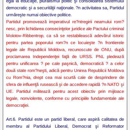
egal la educaţie, pluralismul politic şi consolidarea sistemului
democratic şi a securităţii naţionale. ?n activitatea sa, Partidul
urmăreşte numai obiective politice.
Partidul promovează imperativul re?ntregirii neamului rom?
nesc, prin lichidarea consecinţelor juridice ale Pactului criminal
Molotov-Ribbentrop, ca să se restabilească adevărul istoric
pentru partea poporului rom?n ce locuieşte ?n frontierele
legale ale Republicii Moldova, recunoscute de ONU, după
proclamarea Independenţei faţă de URSS. PNL pledează
pentru unificarea ? pe cale paşnică, democratică ? a celor
două state rom?neşti, adică pentru Unirea Republicii Moldova
cu Rom?nia, drept cea mai scurtă cale de desprindere de
sfera de influenţă rusească şi de accedere rapidă ?n NATO şi
UE. Partidul militează pentru acest obiectiv prin mijloace
legale, nonviolente, conforme cu principiile fundamentale ale
democraţiei.
Art.6. Partidul este un partid liberal, care aspiră calitatea de
membru al Partidului Liberal, Democrat şi Reformator