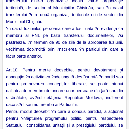
transferului dintr-o organizaţie locală ?ntr-o organizaţie
teritorială, de sector al Municipiilor Chişinău, sau ?n cazul
transferului ?ntre două organizaţii teritoriale ori de sector din
Municipiul Chişinău.
?n cazul fuziunilor, persoana care a fost luată ?n evidenţă ca
membru al PNL pe baza transferului documentelor, ?şi
păstrează, ?n termen de 90 de zile de la aprobarea fuziunii,
vechimea dob?ndită prin ?nscrierea ?n partidul din care a
făcut parte anterior.
Art.10. Pentru merite deosebite, pentru devotament şi
abnegaţie ?n activitatea ?ndelungată desfăşurată ?n partid sau
pentru promovarea concepţiilor liberale, se poate atribui
calitatea de membru de onoare unor persoane din ţară sau din
străinătate, av?nd cetăţenia Republicii Moldova, indiferent
dacă s?nt sau nu membri ai Partidului.
Pentru modul deosebit ?n care a condus partidul, a acţionat
pentru ?nfăptuirea programului politic, pentru respectarea
Statutului, consolidarea unitaţii şi a prestigiului partidului, se