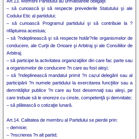
Art.13. Membrii Partidului au următoarele obligaţii:
– să cunoască şi să respecte prevederile Statutului şi ale
Codului Etic al partidului;
– să cunoască Programul partidului şi să contribuie la ?
nfăptuirea acestuia;
– să ?ndeplinească şi să respecte hotăr?rile organismelor de
conducere, ale Curţii de Onoare şi Arbitraj şi ale Consiliilor de
Arbitraj;
– să participe la activitatea organizaţiilor din care fac parte sau
a organismelor de conducere ?n care au fost aleşi;
– să ?ndeplinească mandatul primit ?n cazul delegării sau al
participării ?n numele partidului la exercitarea funcţiilor sau a
demnităţilor publice ?n care au fost desemnaţi sau aleşi, pe
care trebuie să le onoreze cu cinste, competenţă şi demnitate;
– să plătească o cotizaţie lunară.
Art.14. Calitatea de membru al Partidului se pierde prin:
– demisie;
– ?nscrierea ?n alt partid;