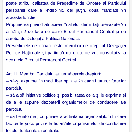
poate atribui calitatea de Preşedinte de Onoare al Partidului
persoanei care a ?ndeplinit, cel puţin, două mandate ?n
această funcţie.
Propunerea privind atribuirea ?naltelor demnităţi prevăzute ?n
alin.1 şi 2 se face de către Biroul Permanent Central şi se
aprobă de Delegaţia Politică Naţională.
Preşedintele de onoare este membru de drept al Delegaţiei
Politice Naţionale şi participă cu drept de vot consultativ la
şedinţele Biroului Permanent Central.
Art.11. Membrii Partidului au următoarele drepturi:
– să-şi exprime ?n mod liber opiniile ?n cadrul tuturor forurilor
partidului;
– să aibă iniţiative politice şi posibilitatea de a şi le exprima şi
de a le supune dezbaterii organismelor de conducere ale
partidului;
– să fie informaţi cu privire la activitatea organizaţiilor din care
fac parte şi cu privire la hotăr?rile organismelor de conducere
locale, teritoriale şi centrale;