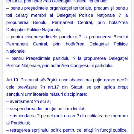
teritorial, prin hotăr?rea Delegaţiei Politice Teritoriale;
– pentru preşedintele organizaţiei teritoriale, precum şi pentru
toţi ceilalţi membri ai Delegaţiei Politice Naţionale ? la
propunerea Biroului Permanent Central, prin hotăr?rea
Delegaţiei Politice Naţionale;
– pentru vicepreşedintele partidului ? la propunerea Biroului
Permanent Central, prin hotăr?rea Delegaţiei Politice
Naţionale;
– pentru Preşedintele partidului ? la propunerea Delegaţiei
Politice Naţionale, prin hotăr?rea Congresului partidului.
Art.19. ?n cazul săv?rşirii unor abateri mai puţin grave dec?t
cele prevăzute ?n art.17 din Statut, se pot aplica drept
sancţiuni următoarele măsuri disciplinare:
– avertisment ?n scris;
– suspendarea din funcţie pe timp limitat;
– suspendarea ? pe cel mult un an ? din calitatea de membru
al Partidului;
– retragerea sprijinului politic pentru cei aflaţi ?n funcţii publice,