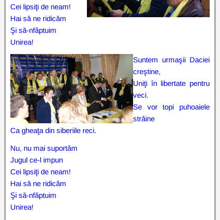
Cei lipsiţi de neam!
Hai să ne ridicăm
Şi să-nfăptuim
Unirea!
Suntem urmaşii Daciei
creştine,
Uniţi în libertate pentru
veci.
Se vor topi puhoaiele
străine
Ca gheaţa din siberiile reci.
Nu, nu mai suportăm
Jugul ce-l impun
Cei lipsiţi de neam!
Hai să ne ridicăm
Şi să-nfăptuim
Unirea!