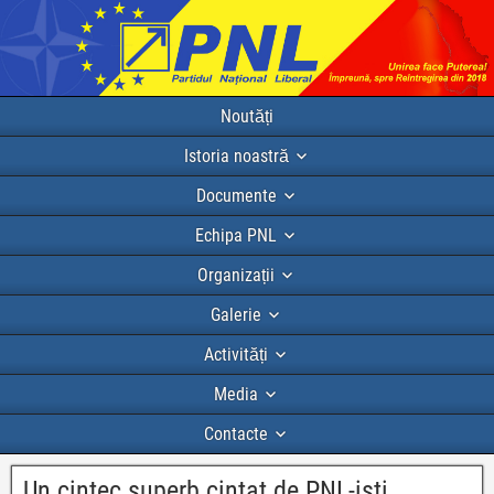
Noutăți
Istoria noastră
Documente
Echipa PNL
Organizații
Galerie
Activități
Media
Contacte
Un cintec superb cintat de PNL-isti