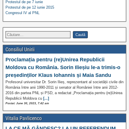
Protestul de pe 7 iunie
Protestul de pe 12 iunie 2015
Congresul IV al PNL
Consiliul Unirii
Proclamația pentru (re)Unirea Republicii
Moldova cu România. Sorin Ilieșiu le-a trimis-o
președinților Klaus Iohannis și Maia Sandu
Profesorul universitar Dr. Sorin Ilieș, reprezentant al societății civile din
România între anii 1990-2011 și senator al României între anii 2012-
2016 din partea PNL și PSD, a redactat „Proclamația pentru (re)Unirea
Republicii Moldova cu
[...]
Postat: June 30, 2023, 7:42 am
Vitalia Pavlicenco
LA CE MĂ GÂNDESC? LA UN REFERENDUM