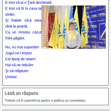
E trist să ai o Ţară dezbinată,
E trist să fii în casa ta
străin,
Şi fratele să-ţi stea
rănit la poartă,
Ca un Hristos căzut
între păgâni.
Nu, nu mai suportăm
Jugul ce-l impun
Cei lipsiţi de neam!
Hai să ne ridicăm
Şi să-nfăptuim
Unirea!
Lasă un răspuns
Trebuie să fii
autentificat
pentru a publica un comentariu.