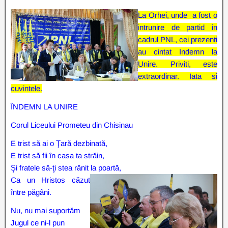
La Orhei, unde a fost o
intrunire de partid in
cadrul PNL, cei prezenti
au cintat Indemn la
Unire. Priviti, este
extraordinar. Iata si
cuvintele.
ÎNDEMN LA UNIRE
Corul Liceului Prometeu din Chisinau
E trist să ai o Ţară dezbinată,
E trist să fii în casa ta străin,
Şi fratele să-ţi stea rănit la poartă,
Ca un Hristos căzut
între păgâni.
Nu, nu mai suportăm
Jugul ce ni-l pun