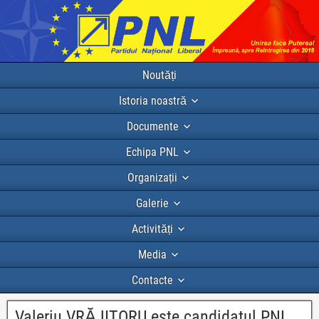
Noutăți
Istoria noastră
Documente
Echipa PNL
Organizații
Galerie
Activități
Media
Contacte
Valeriu VRĂJITORU este candidatul PNL