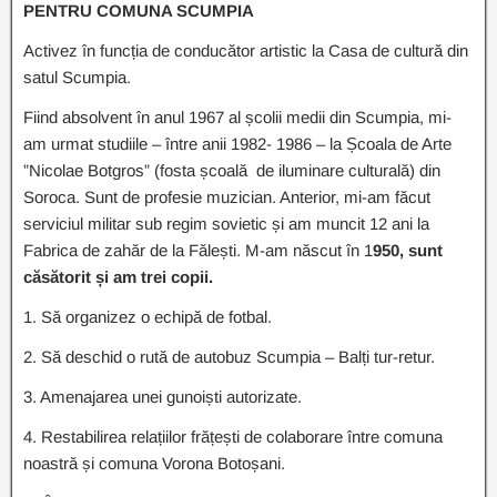
PENTRU COMUNA SCUMPIA
Activez în funcția de conducător artistic la Casa de cultură din
satul Scumpia.
Fiind absolvent în anul 1967 al școlii medii din Scumpia, mi-
am urmat studiile – între anii 1982- 1986 – la Școala de Arte
”Nicolae Botgros” (fosta școală de iluminare culturală) din
Soroca. Sunt de profesie muzician. Anterior, mi-am făcut
serviciul militar sub regim sovietic și am muncit 12 ani la
Fabrica de zahăr de la Fălești. M-am născut în 1
950, sunt
căsătorit și am trei copii.
1. Să organizez o echipă de fotbal.
2. Să deschid o rută de autobuz Scumpia – Balți tur-retur.
3. Amenajarea unei gunoiști autorizate.
4. Restabilirea relațiilor frățești de colaborare între comuna
noastră și comuna Vorona Botoșani.