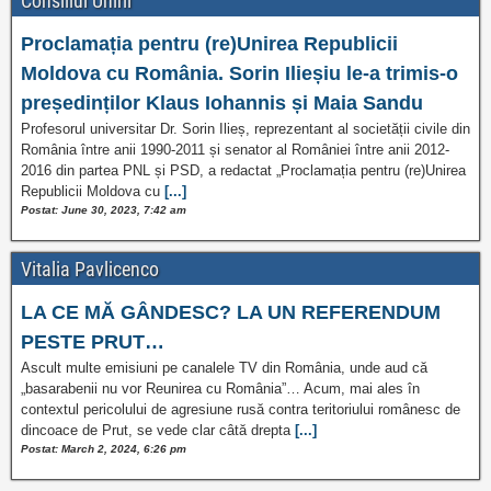
Consiliul Unirii
Proclamația pentru (re)Unirea Republicii
Moldova cu România. Sorin Ilieșiu le-a trimis-o
președinților Klaus Iohannis și Maia Sandu
Profesorul universitar Dr. Sorin Ilieș, reprezentant al societății civile din
România între anii 1990-2011 și senator al României între anii 2012-
2016 din partea PNL și PSD, a redactat „Proclamația pentru (re)Unirea
Republicii Moldova cu
[...]
Postat: June 30, 2023, 7:42 am
Vitalia Pavlicenco
LA CE MĂ GÂNDESC? LA UN REFERENDUM
PESTE PRUT…
Ascult multe emisiuni pe canalele TV din România, unde aud că
„basarabenii nu vor Reunirea cu România”… Acum, mai ales în
contextul pericolului de agresiune rusă contra teritoriului românesc de
dincoace de Prut, se vede clar câtă drepta
[...]
Postat: March 2, 2024, 6:26 pm