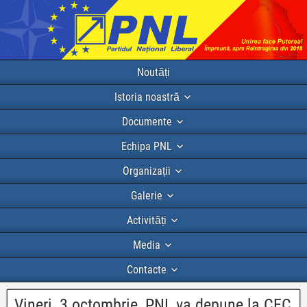
Noutăți
Istoria noastră
Documente
Echipa PNL
Organizații
Galerie
Activități
Media
Contacte
Vineri, 3 octombrie, PNL va depune la CEC