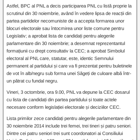
Astfel, BPC al PNL a decis participarea PNL cu listă proprie la
scrutinul din 30 noiembrie, având în vedere lipsa de reacții din
partea partidelor necomuniste de a accepta formarea unor
blocuri electorale sau întocmirea unor liste comune pentru
Legislativ; a aprobat lista de candidați pentru alegerile
parlamentare din 30 noiembrie; a desemnat reprezentantul
formațiunii cu drept consultativ la CEC; a aprobat Simbolul
electoral al PNL care, statutar, este, identic Semnului
permanent al partidului și care va fi prezentat pentru buletinele
de vot în alb/negru sub forma unei Săgeți de culoare albă într-
un pătrat cu fundal negru.
Vineri, 3 octombrie, ora 9.00, PNL va depune la CEC dosarul
cu lista de candidați din partea partidului și toate actele
necesare conform legislației electorale și deciziilor CEC.
Lista primilor zece candidați pentru alegerile parlamentare din
30 noiembrie 2014 include trei femei, trei tineri și patru seniori.
Dintre cei patru seniori trei sunt coordonatori ai Consiliului