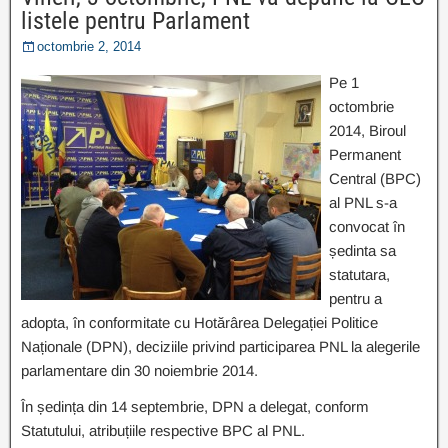
listele pentru Parlament
octombrie 2, 2014
Pe 1
octombrie
2014, Biroul
Permanent
Central (BPC)
al PNL s-a
convocat în
ședinta sa
statutara,
pentru a
adopta, în conformitate cu Hotărârea Delegației Politice
Naționale (DPN), deciziile privind participarea PNL la alegerile
parlamentare din 30 noiembrie 2014.
În ședința din 14 septembrie, DPN a delegat, conform
Statutului, atribuțiile respective BPC al PNL.