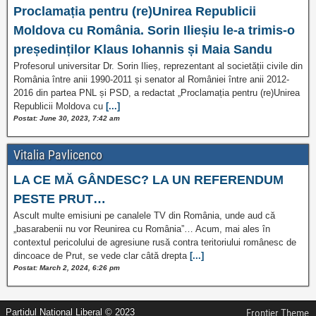
Proclamația pentru (re)Unirea Republicii
Moldova cu România. Sorin Ilieșiu le-a trimis-o
președinților Klaus Iohannis și Maia Sandu
Profesorul universitar Dr. Sorin Ilieș, reprezentant al societății civile din
România între anii 1990-2011 și senator al României între anii 2012-
2016 din partea PNL și PSD, a redactat „Proclamația pentru (re)Unirea
Republicii Moldova cu
[...]
Postat: June 30, 2023, 7:42 am
Vitalia Pavlicenco
LA CE MĂ GÂNDESC? LA UN REFERENDUM
PESTE PRUT…
Ascult multe emisiuni pe canalele TV din România, unde aud că
„basarabenii nu vor Reunirea cu România”… Acum, mai ales în
contextul pericolului de agresiune rusă contra teritoriului românesc de
dincoace de Prut, se vede clar câtă drepta
[...]
Postat: March 2, 2024, 6:26 pm
Partidul Național Liberal © 2023
Frontier Theme