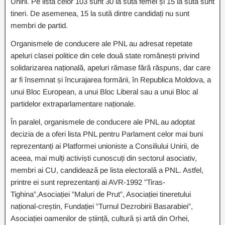
Unirii. Pe lista celor 103 sunt 30 la sută femei și 15 la sută sunt
tineri. De asemenea, 15 la sută dintre candidați nu sunt
membri de partid.
Organismele de conducere ale PNL au adresat repetate
apeluri clasei politice din cele două state românești privind
solidarizarea națională, apeluri rămase fără răspuns, dar care
ar fi însemnat și încurajarea formării, în Republica Moldova, a
unui Bloc European, a unui Bloc Liberal sau a unui Bloc al
partidelor extraparlamentare naționale.
În paralel, organismele de conducere ale PNL au adoptat
decizia de a oferi lista PNL pentru Parlament celor mai buni
reprezentanți ai Platformei unioniste a Consiliului Unirii, de
aceea, mai mulți activiști cunoscuți din sectorul asociativ,
membri ai CU, candidează pe lista electorală a PNL. Astfel,
printre ei sunt reprezentanți ai AVR-1992 ”Tiras-
Tighina”,Asociației ”Maluri de Prut”, Asociației tineretului
național-creștin, Fundației ”Turnul Dezrobirii Basarabiei”,
Asociației oamenilor de știință, cultură și artă din Orhei,