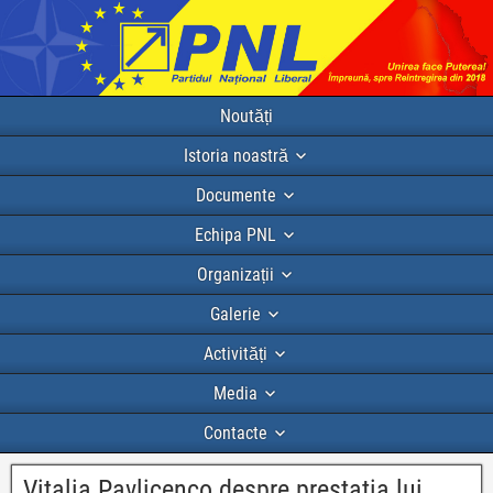
Noutăți
Istoria noastră
Documente
Echipa PNL
Organizații
Galerie
Activități
Media
Contacte
Vitalia Pavlicenco despre prestatia lui