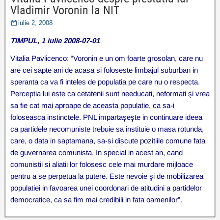
Vladimir Voronin la NIT
iulie 2, 2008
TIMPUL, 1 iulie 2008-07-01
Vitalia Pavlicenco: “Voronin e un om foarte grosolan, care nu
are cei sapte ani de acasa si foloseste limbajul suburban in
speranta ca va fi inteles de populatia pe care nu o respecta.
Perceptia lui este ca cetatenii sunt needucati, neformati şi vrea
sa fie cat mai aproape de aceasta populatie, ca sa-i
foloseasca instinctele. PNL impartaşeşte in continuare ideea
ca partidele necomuniste trebuie sa instituie o masa rotunda,
care, o data in saptamana, sa-si discute pozitiile comune fata
de guvernarea comunista. In special in acest an, cand
comunistii si aliatii lor folosesc cele mai murdare mijloace
pentru a se perpetua la putere. Este nevoie şi de mobilizarea
populatiei in favoarea unei coordonari de atitudini a partidelor
democratice, ca sa fim mai credibili in fata oamenilor”.