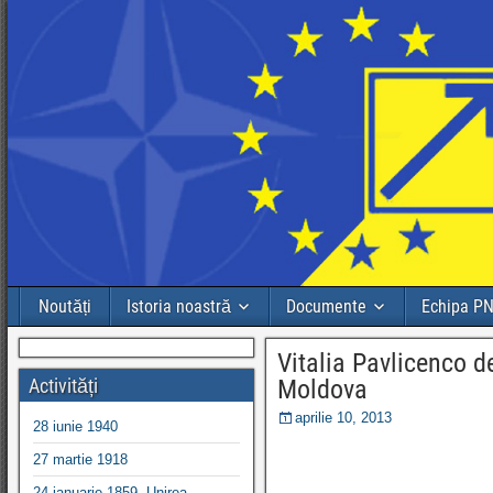
Noutăți
Istoria noastră
Documente
Echipa P
Vitalia Pavlicenco d
Activități
Moldova
aprilie 10, 2013
28 iunie 1940
27 martie 1918
24 ianuarie 1859, Unirea