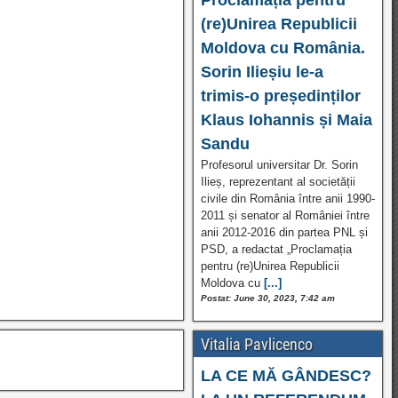
(re)Unirea Republicii
Moldova cu România.
Sorin Ilieșiu le-a
trimis-o președinților
Klaus Iohannis și Maia
Sandu
Profesorul universitar Dr. Sorin
Ilieș, reprezentant al societății
civile din România între anii 1990-
2011 și senator al României între
anii 2012-2016 din partea PNL și
PSD, a redactat „Proclamația
pentru (re)Unirea Republicii
Moldova cu
[...]
Postat: June 30, 2023, 7:42 am
Vitalia Pavlicenco
LA CE MĂ GÂNDESC?