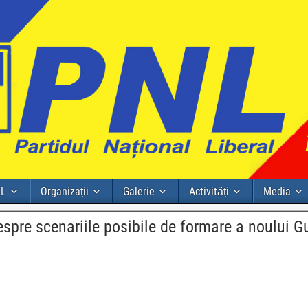
NL
Organizații
Galerie
Activități
Media
espre scenariile posibile de formare a noului G