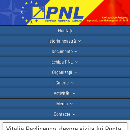
Noutăți
Istoria noastră
Documente
Echipa PNL
Organizații
Galerie
Activități
Media
Contacte
Vitalia Pavlicenco, despre vizita lui Ponta