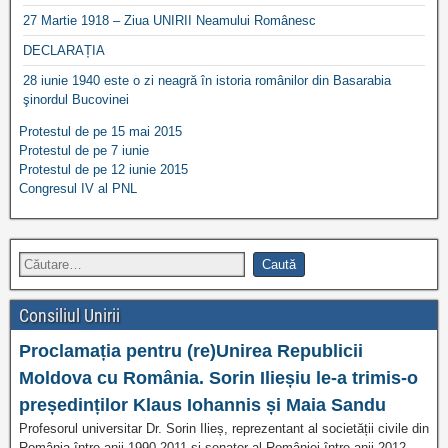
27 Martie 1918 – Ziua UNIRII Neamului Românesc
DECLARAȚIA
28 iunie 1940 este o zi neagră în istoria românilor din Basarabia
şinordul Bucovinei
Protestul de pe 15 mai 2015
Protestul de pe 7 iunie
Protestul de pe 12 iunie 2015
Congresul IV al PNL
Consiliul Unirii
Proclamația pentru (re)Unirea Republicii
Moldova cu România. Sorin Ilieșiu le-a trimis-o
președinților Klaus Iohannis și Maia Sandu
Profesorul universitar Dr. Sorin Ilieș, reprezentant al societății civile din
România între anii 1990-2011 și senator al României între anii 2012-