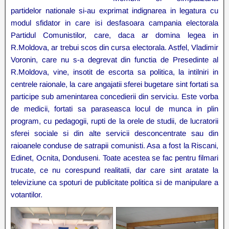
partidelor nationale si-au exprimat indignarea in legatura cu
modul sfidator in care isi desfasoara campania electorala
Partidul Comunistilor, care, daca ar domina legea in
R.Moldova, ar trebui scos din cursa electorala. Astfel, Vladimir
Voronin, care nu s-a degrevat din functia de Presedinte al
R.Moldova, vine, insotit de escorta sa politica, la intilniri in
centrele raionale, la care angajatii sferei bugetare sint fortati sa
participe sub amenintarea concedierii din serviciu. Este vorba
de medicii, fortati sa paraseasca locul de munca in plin
program, cu pedagogii, rupti de la orele de studii, de lucratorii
sferei sociale si din alte servicii desconcentrate sau din
raioanele conduse de satrapii comunisti. Asa a fost la Riscani,
Edinet, Ocnita, Donduseni. Toate acestea se fac pentru filmari
trucate, ce nu corespund realitatii, dar care sint aratate la
televiziune ca spoturi de publicitate politica si de manipulare a
votantilor.