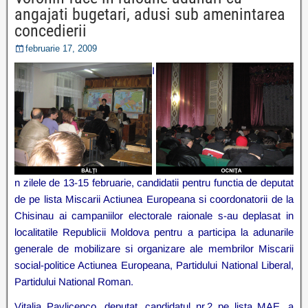
angajati bugetari, adusi sub amenintarea
concedierii
februarie 17, 2009
I
n zilele de 13-15 februarie, candidatii pentru functia de deputat
de pe lista Miscarii Actiunea Europeana si coordonatorii de la
Chisinau ai campaniilor electorale raionale s-au deplasat in
localitatile Republicii Moldova pentru a participa la adunarile
generale de mobilizare si organizare ale membrilor Miscarii
social-politice Actiunea Europeana, Partidului National Liberal,
Partidului National Roman.
Vitalia Pavlicenco, deputat, candidatul nr.2 pe lista MAE, a