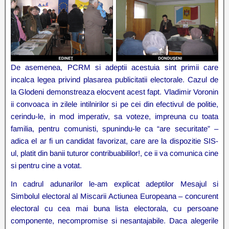
De asemenea, PCRM si adeptii acestuia sint primii care
incalca legea privind plasarea publicitatii electorale. Cazul de
la Glodeni demonstreaza elocvent acest fapt. Vladimir Voronin
ii convoaca in zilele intilnirilor si pe cei din efectivul de politie,
cerindu-le, in mod imperativ, sa voteze, impreuna cu toata
familia, pentru comunisti, spunindu-le ca “are securitate” –
adica el ar fi un candidat favorizat, care are la dispozitie SIS-
ul, platit din banii tuturor contribuabililor!, ce ii va comunica cine
si pentru cine a votat.
In cadrul adunarilor le-am explicat adeptilor Mesajul si
Simbolul electoral al Miscarii Actiunea Europeana – concurent
electoral cu cea mai buna lista electorala, cu persoane
componente, necompromise si nesantajabile. Daca alegerile