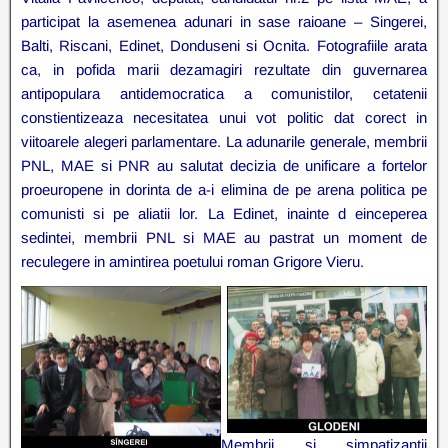
participat la asemenea adunari in sase raioane – Singerei,
Balti, Riscani, Edinet, Donduseni si Ocnita. Fotografiile arata
ca, in pofida marii dezamagiri rezultate din guvernarea
antipopulara antidemocratica a comunistilor, cetatenii
constientizeaza necesitatea unui vot politic dat corect in
viitoarele alegeri parlamentare. La adunarile generale, membrii
PNL, MAE si PNR au salutat decizia de unificare a fortelor
proeuropene in dorinta de a-i elimina de pe arena politica pe
comunisti si pe aliatii lor. La Edinet, inainte d einceperea
sedintei, membrii PNL si MAE au pastrat un moment de
reculegere in amintirea poetului roman Grigore Vieru.
Membrii si simpatizantii