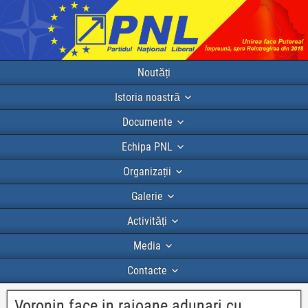
Noutăți
Istoria noastră
Documente
Echipa PNL
Organizații
Galerie
Activități
Media
Contacte
Voronin face in raioane adunari cu