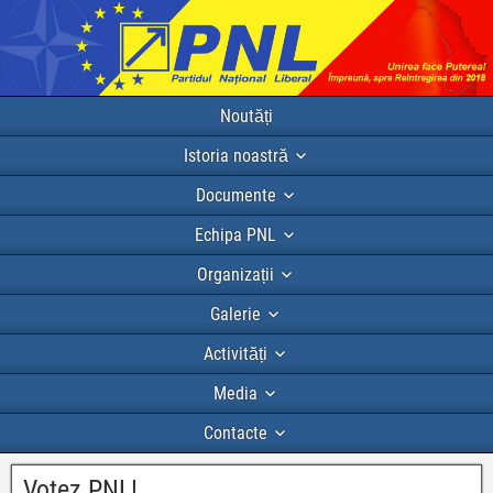
Noutăți
Istoria noastră
Documente
Echipa PNL
Organizații
Galerie
Activități
Media
Contacte
Votez PNL!