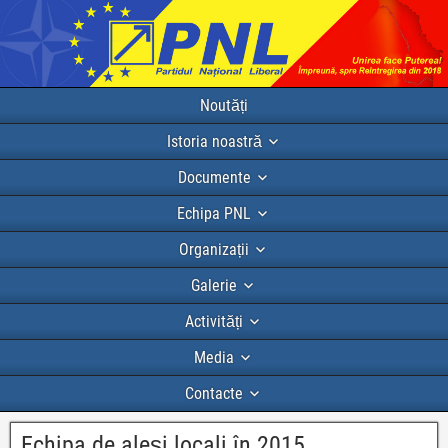
Noutăți
Istoria noastră
Documente
Echipa PNL
Organizații
Galerie
Activități
Media
Contacte
Echipa de aleși locali în 2015