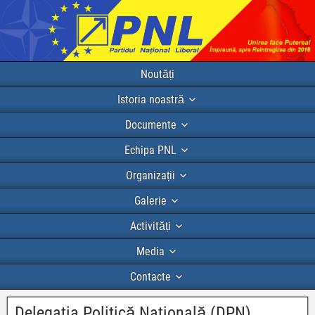
Noutăți
Istoria noastră
Documente
Echipa PNL
Organizații
Galerie
Activități
Media
Contacte
Delegația Politică Națională (DPN)