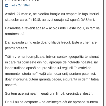
martie 27, 2026
Astăzi, 27 martie, ne plecăm frunțile cu respect în fața istoriei
și a celor care, în 1918, au avut curajul să spună DA Unirii.
Basarabia a revenit acasă – acolo unde îi este locul, în familia
românească.
Dar această zi nu este doar o filă de trecut. Este o chemare
pentru prezent.
Trăim vremuri complicate, într-un context geopolitic tensionat,
în care războiul este din nou aproape de hotarele noastre, iar
incertitudinea apasă asupra viitorului regiunii. În astfel de
momente, istoria ne învață clar: doar uniți suntem puternici,
doar împreună putem garanta pacea, siguranța și demnitatea
noastră.
Suntem același neam, legați prin limbă, credință și destin.
Prutul nu ne desparte – ne amintește cât de aproape suntem.