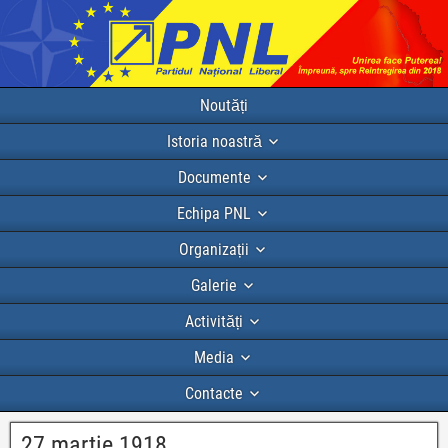
Noutăți
Istoria noastră
Documente
Echipa PNL
Organizații
Galerie
Activități
Media
Contacte
27 martie 1918