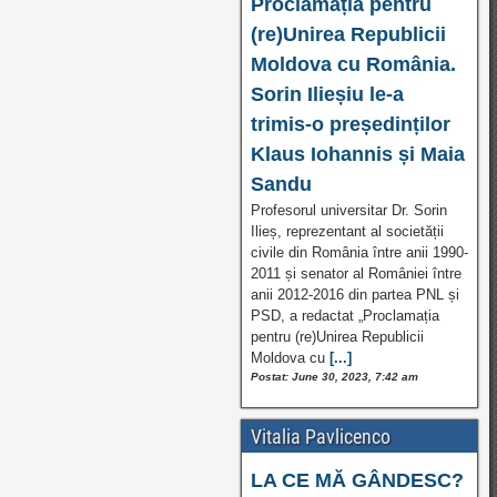
Proclamația pentru
(re)Unirea Republicii
Moldova cu România.
Sorin Ilieșiu le-a
trimis-o președinților
Klaus Iohannis și Maia
Sandu
Profesorul universitar Dr. Sorin
Ilieș, reprezentant al societății
civile din România între anii 1990-
2011 și senator al României între
anii 2012-2016 din partea PNL și
PSD, a redactat „Proclamația
pentru (re)Unirea Republicii
Moldova cu
[...]
Postat: June 30, 2023, 7:42 am
Vitalia Pavlicenco
LA CE MĂ GÂNDESC?