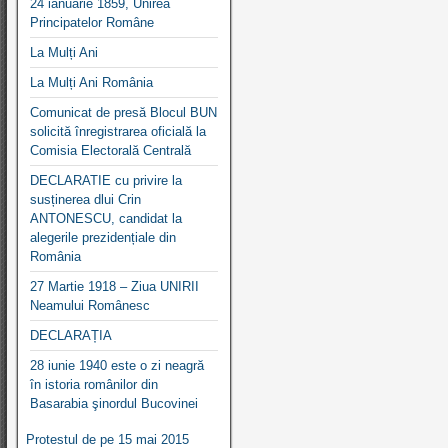
24 ianuarie 1859, Unirea
Principatelor Române
La Mulți Ani
La Mulți Ani România
Comunicat de presă Blocul BUN
solicită înregistrarea oficială la
Comisia Electorală Centrală
DECLARATIE cu privire la
susținerea dlui Crin
ANTONESCU, candidat la
alegerile prezidențiale din
România
27 Martie 1918 – Ziua UNIRII
Neamului Românesc
DECLARAȚIA
28 iunie 1940 este o zi neagră
în istoria românilor din
Basarabia şinordul Bucovinei
Protestul de pe 15 mai 2015