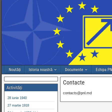
Noutăți
Istoria noastră
Documente
Echipa P
Contacte
Activități
contacts@pnl.md
28 iunie 1940
27 martie 1918