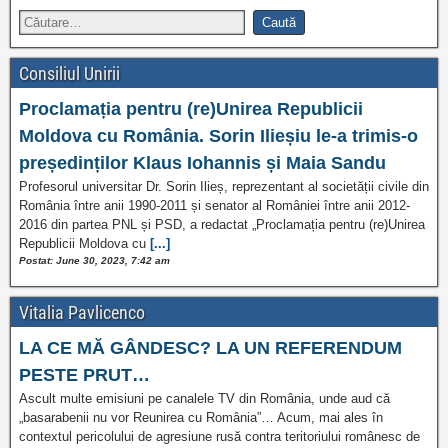
Consiliul Unirii
Proclamația pentru (re)Unirea Republicii
Moldova cu România. Sorin Ilieșiu le-a trimis-o
președinților Klaus Iohannis și Maia Sandu
Profesorul universitar Dr. Sorin Ilieș, reprezentant al societății civile din
România între anii 1990-2011 și senator al României între anii 2012-
2016 din partea PNL și PSD, a redactat „Proclamația pentru (re)Unirea
Republicii Moldova cu
[...]
Postat: June 30, 2023, 7:42 am
Vitalia Pavlicenco
LA CE MĂ GÂNDESC? LA UN REFERENDUM
PESTE PRUT…
Ascult multe emisiuni pe canalele TV din România, unde aud că
„basarabenii nu vor Reunirea cu România”… Acum, mai ales în
contextul pericolului de agresiune rusă contra teritoriului românesc de