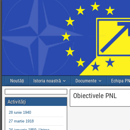
Noutăți
Istoria noastră
Documente
Echipa P
Obiectivele PNL
Activități
28 iunie 1940
27 martie 1918
24 ianuarie 1859, Unirea