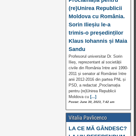
(re)Unirea Republicii
Moldova cu România.
Sorin Ilieșiu le-a
trimis-o președinților
Klaus Iohannis și Maia
Sandu
Profesorul universitar Dr. Sorin
Ilieș, reprezentant al societății
civile din România între anii 1990-
2011 și senator al României între
anii 2012-2016 din partea PNL și
PSD, a redactat „Proclamația
pentru (re)Unirea Republicii
Moldova cu
[...]
Postat: June 30, 2023, 7:42 am
Vitalia Pavlicenco
LA CE MĂ GÂNDESC?