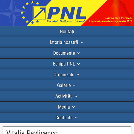
Noutăți
Istoria noastră
Documente
Echipa PNL
Organizații
Galerie
Activități
Media
Contacte
Vitalia Pavlicenco