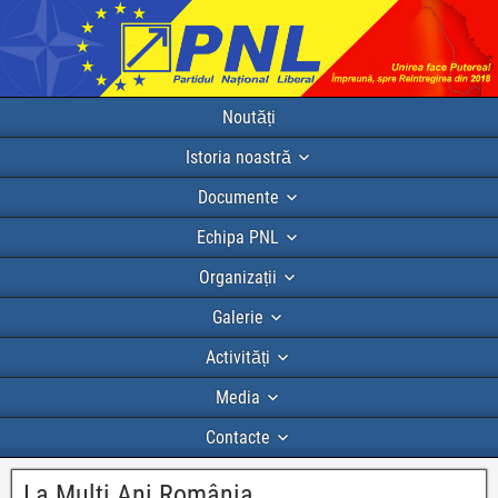
Noutăți
Istoria noastră
Documente
Echipa PNL
Organizații
Galerie
Activități
Media
Contacte
La Mulți Ani România