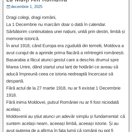
decembrie 1, 2025
Dragi colegi, dragi români,
La 1 Decembrie nu marcăm doar o dată în calendar.
Sărbătorim continuitatea unei națiuni, unită prin destin, limbă și
memorie istorică.
În anul 1918, când Europa era zguduită din temelii, Moldova a
avut curajul de a aprinde prima flacără a reîntregirii românești.
Basarabia a făcut atunci gestul care a deschis drumul spre
Marea Unire, dând startul unui lanț de hotărâri ce aveau să
aducă împreună ceea ce istoria nedreaptă încercase să
despartă.
Fără actul de la 27 martie 1918, nu ar fi existat 1 Decembrie
1918.
Fără inima Moldovei, pulsul României nu ar fi fost niciodată
același.
Moldovenii au știut atunci un adevăr simplu și fundamental: că
suntem același neam, aceeași limbă, aceeași istorie. Și au
avut puterea de a afirma în fața lumii că românii nu pot fi