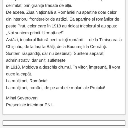
delimitați prin granițe trasate de alții.
De aceea, Ziua Națională a României nu aparține doar celor
din interiorul frontierelor de astăzi. Ea aparține și românilor de
peste Prut, celor care în 1918 au ridicat tricolorul și au spus:
„Noi suntem primii. Urmați-ne!”
Astăzi, tricolorul flutură pentru toți românii — de la Timișoara la
Chișinău, de la Iași la Bălți, de la București la Cernăuți.
Suntem răspândiți, dar nu dezbinați. Suntem separați
administrativ, dar uniți sufletește.
În 1918, Moldova a deschis drumul. În viitor, împreună, îl vom
duce la capăt.
La mulți ani, România!
La mulți ani, români, de pe ambele maluri ale Prutului!
Mihai Severovan,
Președinte interimar PNL