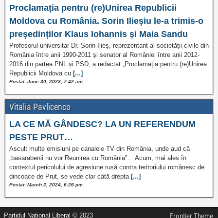
Proclamația pentru (re)Unirea Republicii
Moldova cu România. Sorin Ilieșiu le-a trimis-o
președinților Klaus Iohannis și Maia Sandu
Profesorul universitar Dr. Sorin Ilieș, reprezentant al societății civile din
România între anii 1990-2011 și senator al României între anii 2012-
2016 din partea PNL și PSD, a redactat „Proclamația pentru (re)Unirea
Republicii Moldova cu
[...]
Postat: June 30, 2023, 7:42 am
Vitalia Pavlicenco
LA CE MĂ GÂNDESC? LA UN REFERENDUM
PESTE PRUT…
Ascult multe emisiuni pe canalele TV din România, unde aud că
„basarabenii nu vor Reunirea cu România”… Acum, mai ales în
contextul pericolului de agresiune rusă contra teritoriului românesc de
dincoace de Prut, se vede clar câtă drepta
[...]
Postat: March 2, 2024, 6:26 pm
Partidul Național Liberal © 2023
Frontier Theme