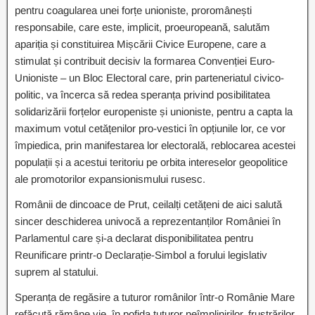
pentru coagularea unei forțe unioniste, proromânești
responsabile, care este, implicit, proeuropeană, salutăm
apariția și constituirea Mișcării Civice Europene, care a
stimulat și contribuit decisiv la formarea Convenției Euro-
Unioniste – un Bloc Electoral care, prin parteneriatul civico-
politic, va încerca să redea speranța privind posibilitatea
solidarizării forțelor europeniste și unioniste, pentru a capta la
maximum votul cetățenilor pro-vestici în opțiunile lor, ce vor
împiedica, prin manifestarea lor electorală, reblocarea acestei
populații și a acestui teritoriu pe orbita intereselor geopolitice
ale promotorilor expansionismului rusesc.
Românii de dincoace de Prut, ceilalți cetățeni de aici salută
sincer deschiderea univocă a reprezentanților României în
Parlamentul care și-a declarat disponibilitatea pentru
Reunificare printr-o Declarație-Simbol a forului legislativ
suprem al statului.
Speranța de regăsire a tuturor românilor într-o Românie Mare
refăcută rămâne vie, în pofida tuturor neîmplinirilor, frustrărilor,