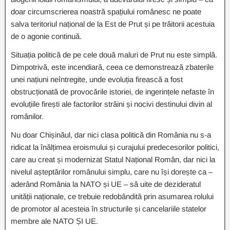
doar circumscrierea noastră spațiului românesc ne poate
salva teritoriul național de la Est de Prut și pe trăitorii acestuia
de o agonie continuă.
Situația politică de pe cele două maluri de Prut nu este simplă.
Dimpotrivă, este incendiară, ceea ce demonstrează zbaterile
unei națiuni neîntregite, unde evoluția firească a fost
obstrucționată de provocările istoriei, de ingerințele nefaste în
evoluțiile firești ale factorilor străini și nocivi destinului divin al
românilor.
Nu doar Chișinăul, dar nici clasa politică din România nu s-a
ridicat la înălțimea eroismului și curajului predecesorilor politici,
care au creat și modernizat Statul Național Român, dar nici la
nivelul așteptărilor românului simplu, care nu își dorește ca –
aderând România la NATO și UE – să uite de dezideratul
unității naționale, ce trebuie redobândită prin asumarea rolului
de promotor al acesteia în structurile și cancelariile statelor
membre ale NATO ȘI UE.