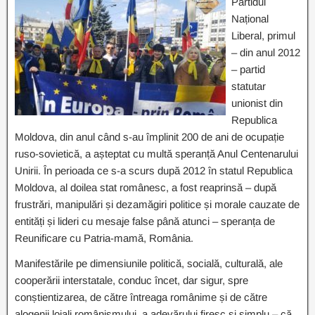
Partidul
Național
Liberal, primul
– din anul 2012
– partid
statutar
unionist din
Republica
Moldova, din anul când s-au împlinit 200 de ani de ocupație
ruso-sovietică, a așteptat cu multă speranță Anul Centenarului
Unirii. În perioada ce s-a scurs după 2012 în statul Republica
Moldova, al doilea stat românesc, a fost reaprinsă – după
frustrări, manipulări și dezamăgiri politice și morale cauzate de
entități și lideri cu mesaje false până atunci – speranța de
Reunificare cu Patria-mamă, România.
Manifestările pe dimensiunile politică, socială, culturală, ale
cooperării interstatale, conduc încet, dar sigur, spre
conștientizarea, de către întreaga românime și de către
alogenii loiali românismului, a adevărului firesc și simplu – că