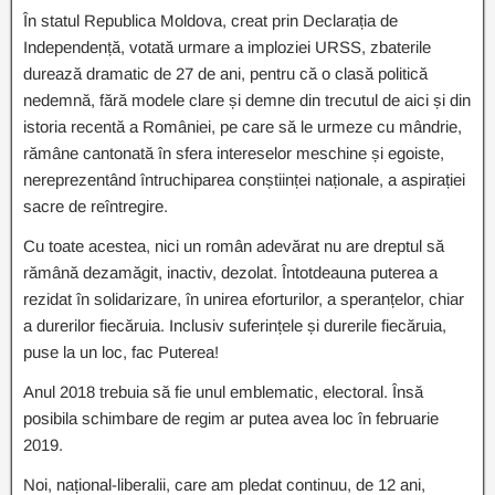
În statul Republica Moldova, creat prin Declarația de
Independență, votată urmare a imploziei URSS, zbaterile
durează dramatic de 27 de ani, pentru că o clasă politică
nedemnă, fără modele clare și demne din trecutul de aici și din
istoria recentă a României, pe care să le urmeze cu mândrie,
rămâne cantonată în sfera intereselor meschine și egoiste,
nereprezentând întruchiparea conștiinței naționale, a aspirației
sacre de reîntregire.
Cu toate acestea, nici un român adevărat nu are dreptul să
rămână dezamăgit, inactiv, dezolat. Întotdeauna puterea a
rezidat în solidarizare, în unirea eforturilor, a speranțelor, chiar
a durerilor fiecăruia. Inclusiv suferințele și durerile fiecăruia,
puse la un loc, fac Puterea!
Anul 2018 trebuia să fie unul emblematic, electoral. Însă
posibila schimbare de regim ar putea avea loc în februarie
2019.
Noi, național-liberalii, care am pledat continuu, de 12 ani,