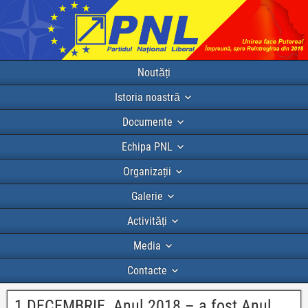
Noutăți
Istoria noastră
Documente
Echipa PNL
Organizații
Galerie
Activități
Media
Contacte
1 DECEMBRIE. Anul 2018 – a fost Anul