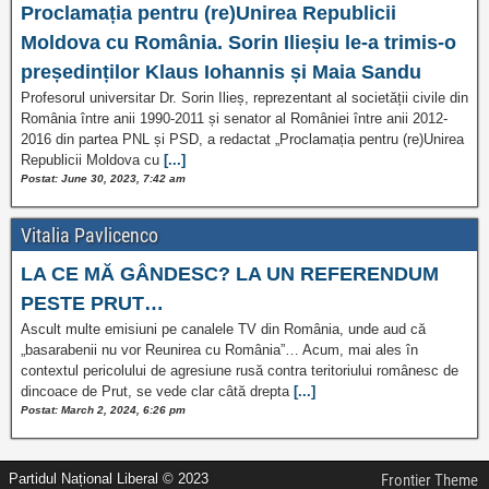
Proclamația pentru (re)Unirea Republicii
Moldova cu România. Sorin Ilieșiu le-a trimis-o
președinților Klaus Iohannis și Maia Sandu
Profesorul universitar Dr. Sorin Ilieș, reprezentant al societății civile din
România între anii 1990-2011 și senator al României între anii 2012-
2016 din partea PNL și PSD, a redactat „Proclamația pentru (re)Unirea
Republicii Moldova cu
[...]
Postat: June 30, 2023, 7:42 am
Vitalia Pavlicenco
LA CE MĂ GÂNDESC? LA UN REFERENDUM
PESTE PRUT…
Ascult multe emisiuni pe canalele TV din România, unde aud că
„basarabenii nu vor Reunirea cu România”… Acum, mai ales în
contextul pericolului de agresiune rusă contra teritoriului românesc de
dincoace de Prut, se vede clar câtă drepta
[...]
Postat: March 2, 2024, 6:26 pm
Partidul Național Liberal © 2023
Frontier Theme