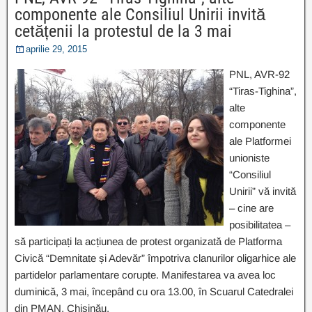
componente ale Consiliul Unirii invită
cetățenii la protestul de la 3 mai
aprilie 29, 2015
PNL, AVR-92
“Tiras-Tighina”,
alte
componente
ale Platformei
unioniste
“Consiliul
Unirii” vă invită
– cine are
posibilitatea –
să participați la acțiunea de protest organizată de Platforma
Civică “Demnitate și Adevăr” împotriva clanurilor oligarhice ale
partidelor parlamentare corupte. Manifestarea va avea loc
duminică, 3 mai, începând cu ora 13.00, în Scuarul Catedralei
din PMAN, Chișinău.