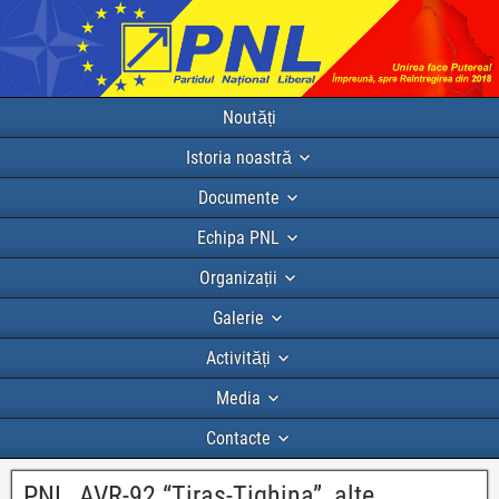
Noutăți
Istoria noastră
Documente
Echipa PNL
Organizații
Galerie
Activități
Media
Contacte
PNL, AVR-92 “Tiras-Tighina”, alte