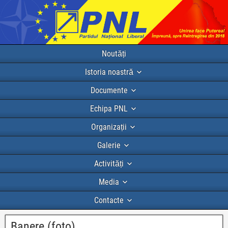
Noutăți
Istoria noastră
Documente
Echipa PNL
Organizații
Galerie
Activități
Media
Contacte
Banere (foto)