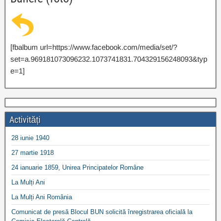
[fbalbum url=https://www.facebook.com/media/set/?
set=a.969181073096232.1073741831.704329156248093&typ
e=1]
Activități
28 iunie 1940
27 martie 1918
24 ianuarie 1859, Unirea Principatelor Române
La Mulți Ani
La Mulți Ani România
Comunicat de presă Blocul BUN solicită înregistrarea oficială la